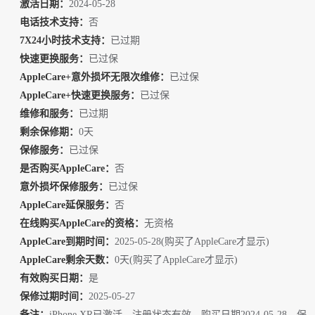
激活日期：
2024-05-28
【OPPO/真我/一加-OPPO/一加保修激活日期查询】86432507
电话技术支持：
否
790***9 查询成功：OPPO A3 5G
7X24小时技术支持：
已过期
【华为/荣耀-荣耀保修激活日期查询】86851907739***9 查
快速更换服务：
已过保
询成功：荣耀Magic7 Pro 12GB+256GB 绒黑色 双卡 全网通
【华为/荣耀-荣耀型号/容量/颜色】A89VUT192901***6 查
版
AppleCare+意外损坏无限次维修：
已过保
询成功：荣耀50 SE
AppleCare+快速更换服务：
已过保
【苹果-ID黑白名单】FNXH7022***V 查询成功：iPad (第 8
维修和服务：
已过期
代) Wi-Fi + 蜂窝网络机型
剩余保修期：
0天
【苹果-官特供机查询】KC0696***L 查询成功：IPHONE 14
保修服务：
已过保
PRO DEEP PURPLE 256GB-CHN
是否购买AppleCare：
否
【三星-保修激活日期查询】35566827011***2 查询成功：S
意外损坏保修服务：
已过保
M-F956U
AppleCare延保服务：
否
在线购买AppleCare的资格：
无资格
AppleCare到期时间：
2025-05-28(购买了AppleCare才显示)
AppleCare剩余天数：
0天(购买了AppleCare才显示)
有效购买日期：
是
保修过期时间：
2025-05-27
备注：
iPhone XR已激活，注册状态有效，购买日期2024-05-28。保