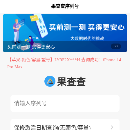
【苹果-高级查询A】C12R79***F 查询成功：iPhone 15 Pro
果查查序列号
Max
【苹果-演示机信息查询】J2X71R***G 查询成功：Mac Studi
o（2025年M4 Max版本、2025年M3 Ultra版本、2023年M2
【苹果-保修激活日期查询】C7CDT0E8***8 查询成功：iPho
Max版本、2023年M2 Ultra版本、2022年M1 Max版本、2022
ne 15 Pro Max
年M1 Ultra版本等 ）
【苹果-颜色/容量/型号/ID激活锁】PQ6FJW***X 查询成功：
3/5
买前测一测 买得更安心
iPad Pro 11英寸（第三代）
【苹果-颜色/容量/型号】LY9F2X***H 查询成功：iPhone 14
Pro Max
【华为/荣耀-华为保修激活日期查询】3EV0225A2100***5
果查查
查询成功：Mate 70 Pro+ 全网通版 16GB+512GB (PLA-AL1
【苹果-GSX验机报告】H6P90P***M 查询成功：IPHONE 16
0) 墨韵黑
PRO
【OPPO/真我/一加-型号/容量/颜色】86406907559***8 查询
请输入序列号
成功：A2x
【苹果-高级查询Pro】LH9VH1***4 查询成功：IPAD PRO 1
2.9

保修激活日期查询(无颜色/容量)
【苹果-保修激活日期查询Pro】PQ6FJW***X 查询成功：iPa