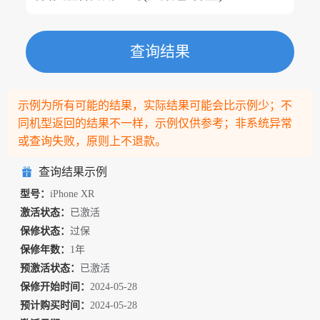
d Pro, 11-inch (3rd generation)
【苹果-基本查询】C7CDT0E8***8 查询成功：iPhone 12 mi
ni
查询结果
【华硕-保修激活查询】L9N0CX00T97***5 查询成功：M46
00IA-0022
【VIVO/IQOO-保修激活日期查询】86540708083***2 查询
示例为所有可能的结果，实际结果可能会比示例少；不
成功：iQOO Z10 Turbo
同机型返回的结果不一样，示例仅供参考；非系统异常
【OPPO/真我/一加-真我realme保修激活日期查询】86788807
或查询失败，原则上不退款。
222***5 查询成功：真我GT7
【苹果-运营商查询A】VYXPYQ***G 查询成功：IPHONE 1

查询结果示例
4 PRO DEEP PURPLE 256GB-USA
型号：
iPhone XR
【苹果-维修状态查询】HQFW4M***9 查询成功：iPad Pro 1
激活状态：
已激活
1-inch (M4) Wi-Fi
【苹果-监管锁查询】LP29V7***N 查询成功：iPhone 15 Pro
保修状态：
过保
Max
保修年数：
1年
【苹果-是否官换机】C29J63***9 查询成功：iPad Pro 11-inc
预激活状态：
已激活
h (M4)
保修开始时间：
2024-05-28
【苹果-SIM锁】FY34MR***L 查询成功：IPHONE 15 PRO
预计购买时间：
2024-05-28